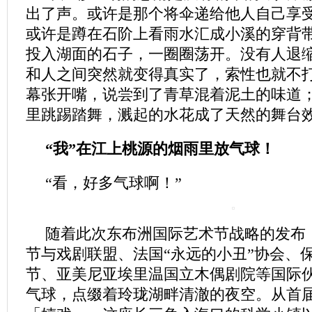
出了声。或许是那个将伞递给他人自己享
或许是蹲在石阶上看雨水汇成小溪的穿背
投入湖面的石子，一圈圈荡开。没有人退
和人之间突然就变得真实了，索性也就不
幕张开嘴，说尝到了青草混着泥土的味道
里跳踢踏舞，溅起的水花成了天然的舞台效果..
“我”在江上桃源的烟雨里放气球！
“看，好多气球啊！”
随着此次东布洲国际艺术节战略的发布
节与戏剧联盟、法国“永远的小丑”协会、
节、亚美尼亚埃里温国立木偶剧院等国际
气球，点缀着玲珑湖畔清澈的夜空。从首