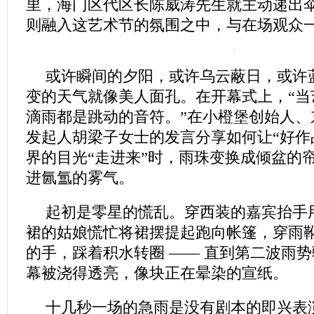
里，海门区代区长陈威涛先生就主动递出
则融入这艺术节的氛围之中，与在场观众一
或许瞬间的夕阳，或许乌云蔽日，或许
变的天气就像美人面孔。在开幕式上，“当
滴雨都是跳动的音符。”在小橙堡创始人、
发起人胡梁子女士的发言分享如何让“好作
界的目光“走进来”时，雨珠变换成倾盆的
进氤氲的雾气。
起初是零星的慌乱。穿西装的嘉宾抬手
裙的姑娘慌忙将裙摆提起跑向帐篷，穿雨
的手，踩着积水转圈 —— 直到第二波雨
幕被浇得透亮，像块正在晕染的宣纸。
十几秒一场的急雨是没有剧本的即兴表