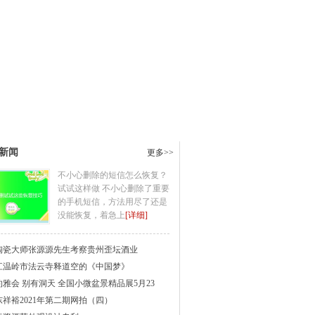
新闻
更多>>
不小心删除的短信怎么恢复？
试试这样做 不小心删除了重要
的手机短信，方法用尽了还是
没能恢复，着急上
[详细]
陶瓷大师张源源先生考察贵州歪坛酒业
江温岭市法云寺释道空的《中国梦》
约雅会 别有洞天 全国小微盆景精品展5月23
东祥裕2021年第二期网拍（四）