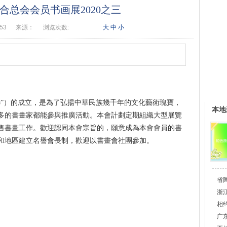
合总会会员书画展2020之三
:53
来源：
浏览次数:
大
中
小
聯”）的成立，是為了弘揚中華民族幾千年的文化藝術瑰寶，
本地
多的書畫家都能參與推廣活動。本會計劃定期組織大型展覽
售書畫工作。歡迎認同本會宗旨的，願意成為本會會員的書
和地區建立名譽會長制，歡迎以書畫會社團參加。
省
浙
相
广