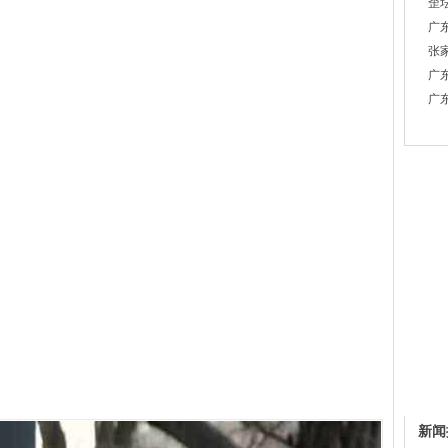
歪
广
张
广
广
新闻