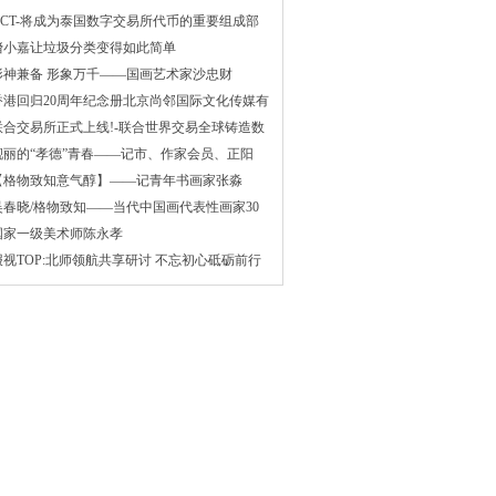
UCT-将成为泰国数字交易所代币的重要组成部
分
猪小嘉让垃圾分类变得如此简单
形神兼备 形象万千——国画艺术家沙忠财
香港回归20周年纪念册北京尚邻国际文化传媒有
联合交易所正式上线!-联合世界交易全球铸造数
靓丽的“孝德”青春——记市、作家会员、正阳
【格物致知意气醇】——记青年书画家张淼
吴春晓/格物致知——当代中国画代表性画家30
国家一级美术师陈永孝
报视TOP:北师领航共享研讨 不忘初心砥砺前行